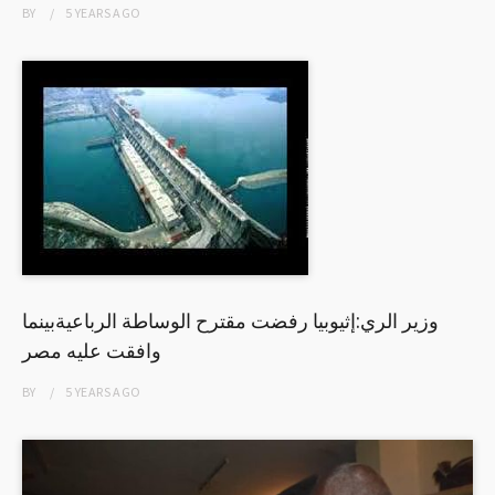
BY
5 YEARS
AGO
وزير الري:إثيوبيا رفضت مقترح الوساطة الرباعيةبينما
وافقت عليه مصر
BY
5 YEARS
AGO