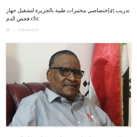
تدريب 45إختصاصي مختبرات طبية بالجزيرة لتشغيل جهاز
فحص الدم cbc
BY
4 YEARS
AGO