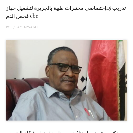
تدريب 45إختصاصي مختبرات طبية بالجزيرة لتشغيل جهاز
فحص الدم cbc
BY
4 YEARS
AGO
دكتور بشرى حامد:لابد من حل جذري لمشكلة الخريف