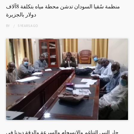
منظمة سُقيا السودان تدشن محطة مياه بتكلفة 8آلاف
دولار بالجزيرة
BY
5 YEARS
AGO
جار النبي التناغم والإنسجام والسرعة والدقة ديدنا في