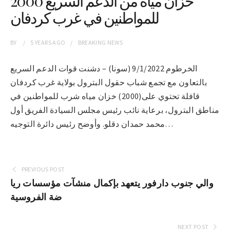
2000 خزان مياه من الدعم السريع
للمواطنين في غرب كردفان
BY
5 YEARS
AGO
BREAKING NEWS
الخرطوم 9/1/2022 (سونا) – دشنت قوات الدعم السريع
بالتعاون مع تجمع شباب حقول البترول بولاية غرب كردفان
قافلة تحتوي على(2000) خزان مياه شرب للمواطنين في
مناطق البترول، برعاية نائب رئيس مجلس السيادة الفريق أول
محمد حمدان دقلو. وأوضح رئيس دائرة التوجيه…
PREVIOUS POST
والي جنوب دارفور يتعهد بإكمال منشآت مؤسسات ريا
ضة الفروسية
NEXT POST