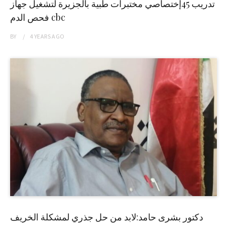
تدريب 45إختصاصي مختبرات طبية بالجزيرة لتشغيل جهاز
فحص الدم cbc
BY
4 YEARS
AGO
دكتور بشرى حامد:لابد من حل جذري لمشكلة الخريف