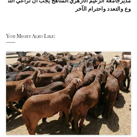
مديرجامعة الزعيم الأزهري:المناهج يجب أن تراعي التن
وع والتعدد واحترام الآخر
You Might Also Like: