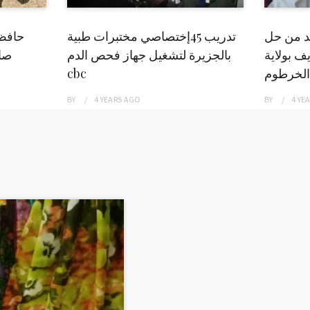
بد من حل
تدريب 45إختصاصي مختبرات طبية
حافظ
ف بولاية
بالجزيرة لتشغيل جهاز فحص الدم
صاد
الخرطوم
cbc
BY
4 YEARS
AGO
BY
4 YE