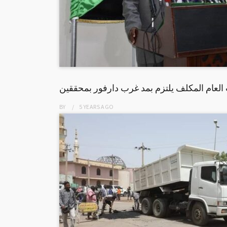
BY
5 YEARS
AGO