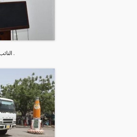
النائب العام المكلف يلتزم بمد غرب دارفور بمحققين .