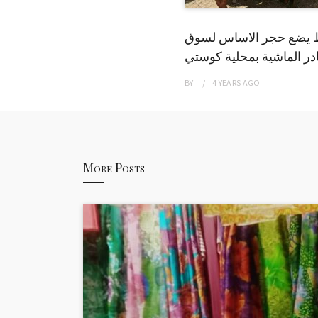
 يضع حجر الاساس لسوق
ر الماشية بمحلية كوستي
BY
4 YEARS
AGO
More Posts