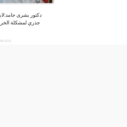
دكتور بشرى حامد:لا
جذري لمشكلة الخري
ARS
AGO