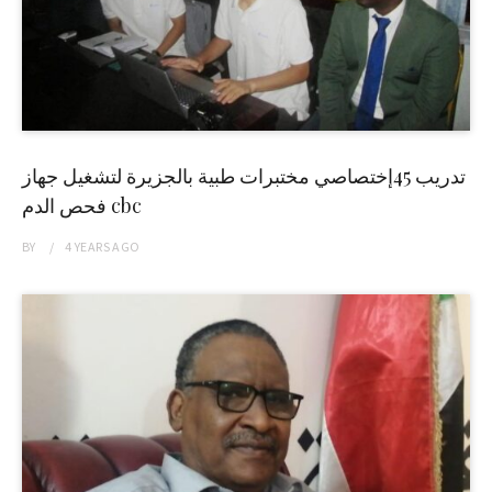
تدريب 45إختصاصي مختبرات طبية بالجزيرة لتشغيل جهاز
فحص الدم cbc
BY
4 YEARS
AGO