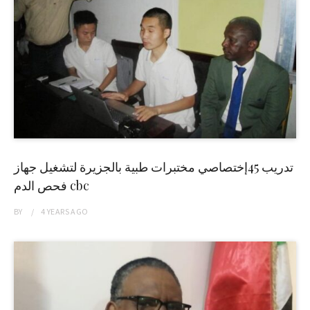
تدريب 45إختصاصي مختبرات طبية بالجزيرة لتشغيل جهاز
فحص الدم cbc
BY
4 YEARS
AGO