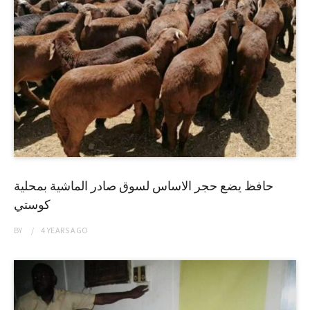
حافظ يضع حجر الاساس لسوق صادر الماشية بمحلية
كوستي
BY
4 YEARS
AGO