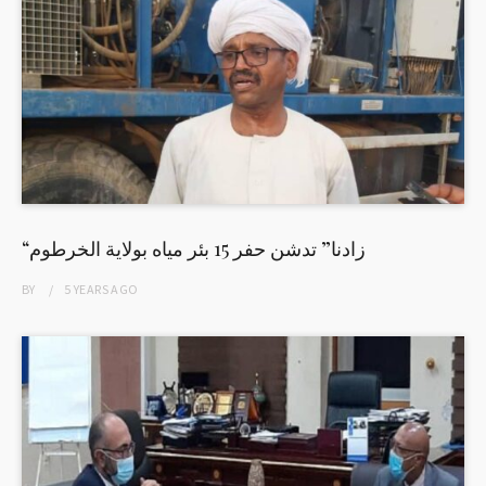
“زادنا” تدشن حفر 15 بئر مياه بولاية الخرطوم
BY
5 YEARS
AGO