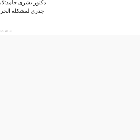
دكتور بشرى حامد:لا
جذري لمشكلة الخري
ARS
AGO