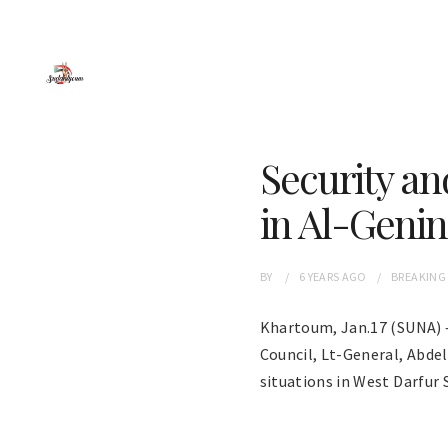
Security an
in Al-Genin
BY
6 YEARS
AGO
BREAKING
Khartoum, Jan.17 (SUNA) –
Council, Lt-General, Abde
situations in West Darfur