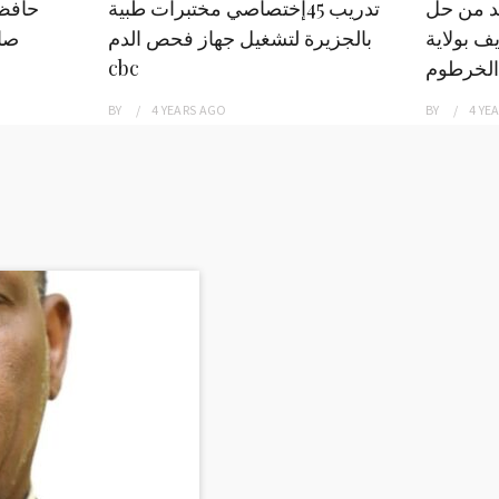
بد من حل
تدريب 45إختصاصي مختبرات طبية
حافظ
ف بولاية
بالجزيرة لتشغيل جهاز فحص الدم
صاد
الخرطوم
cbc
BY
4 YEARS
AGO
BY
4 YE