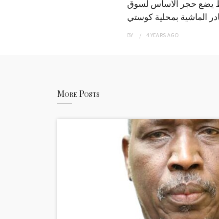
 يضع حجر الاساس لسوق
ر الماشية بمحلية كوستي
BY
4 YEARS
AGO
More Posts