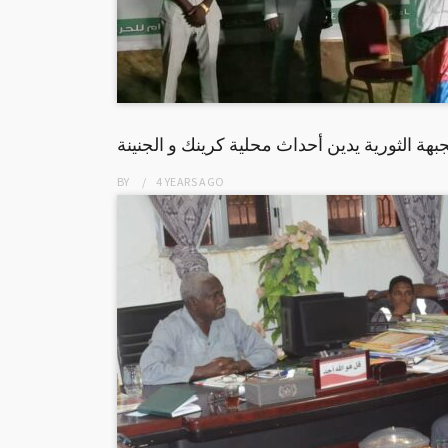
بهة الثورية يدين أحداث محلية كرينك و الجنينة
BY
4 YEARS
AGO