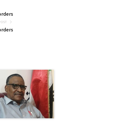
orders
POST
orders